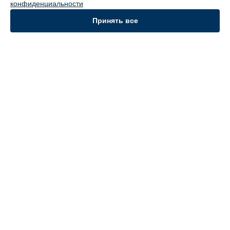
конфиденциальности
Ремонт кофемашины ECAM350.75.S DeLonghi в
Самаре
Ремонт кофемашины ECAM350.75.S DeLonghi в
Омске
Принять все
УСТРОЙСТВА
Духовой шкаф
Кофемашина
Вертикальный пылесос
СТРАНИЦЫ
Цены
Гарантия
Доставка
Контакты
Карта сайта
КОНТАКТЫ
+7 (800) 302-39-08
Ежедневно с 09:00 до 21:00