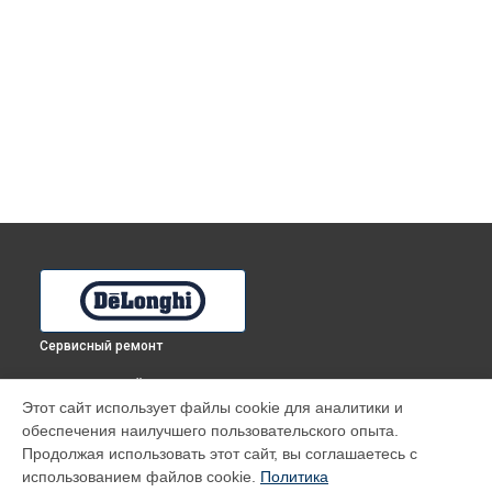
Сервисный ремонт
ВЫБЕРИ СВОЙ ГОРОД
Этот сайт использует файлы cookie для аналитики и
Ремонт кофемашины ECAM350.75.S DeLonghi в
Томске
обеспечения наилучшего пользовательского опыта.
Ремонт кофемашины ECAM350.75.S DeLonghi в
Тюмени
Продолжая использовать этот сайт, вы соглашаетесь с
Ремонт кофемашины ECAM350.75.S DeLonghi в
Иркутске
использованием файлов cookie.
Политика