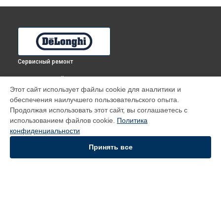
Сервисный ремонт
ВЫБЕРИ СВОЙ ГОРОД
Этот сайт использует файлы cookie для аналитики и
Ремонт термоблока/пароблока кофемашины ECAM
обеспечения наилучшего пользовательского опыта.
23.120.SB DeLonghi в
Томске
Продолжая использовать этот сайт, вы соглашаетесь с
Ремонт термоблока/пароблока кофемашины ECAM
использованием файлов cookie.
Политика
23.120.SB DeLonghi в
Тюмени
конфиденциальности
Ремонт термоблока/пароблока кофемашины ECAM
23.120.SB DeLonghi в
Иркутске
Принять все
Ремонт термоблока/пароблока кофемашины ECAM
23.120.SB DeLonghi в
Самаре
Ремонт термоблока/пароблока кофемашины ECAM
23.120.SB DeLonghi в
Омске
УСТРОЙСТВА
Духовой шкаф